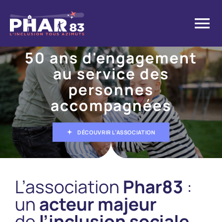
Passer
au
Tog
contenu
Nav
50 ans d'engagement
Accueil
au service des
personnes
L’association
accompagnées
Nos vidéos
DÉCOUVRIR L’ASSOCIATION
Nos pôles / établissements
L’association
Phar83
:
Nous rejoindre
un
acteur majeur
de
l’inclusion sociale