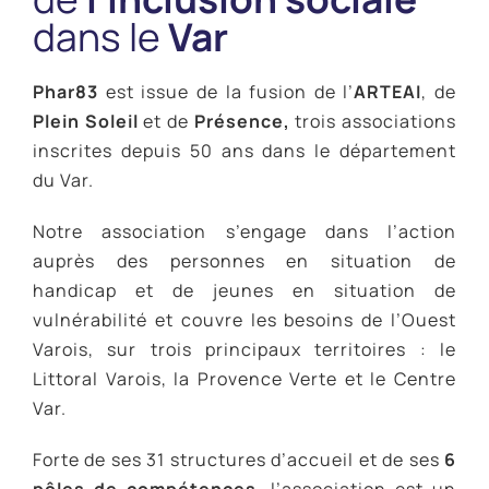
Actualités
dans le
Var
Parutions Presse
Contact
Phar83
est issue de la fusion de l’
ARTEAI
, de
Plein Soleil
et de
Présence,
trois associations
inscrites depuis 50 ans dans le département
ACCESSIBILITÉ
du Var.
Notre association s’engage dans l’action
auprès des personnes en situation de
handicap et de jeunes en situation de
vulnérabilité et couvre les besoins de l’Ouest
Varois, sur trois principaux territoires : le
Littoral Varois, la Provence Verte et le Centre
Var.
Forte de ses 31 structures d’accueil et de ses
6
pôles de compétences
, l’association est un