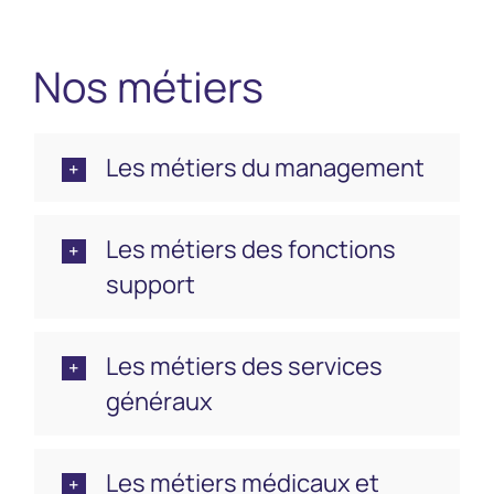
de leurs projets de vie !
Actualités
Nos métiers
Parutions Presse
Contact
ACCESSIBILITÉ
Les métiers du management
Les métiers des fonctions
support
Les métiers des services
généraux
Les métiers médicaux et