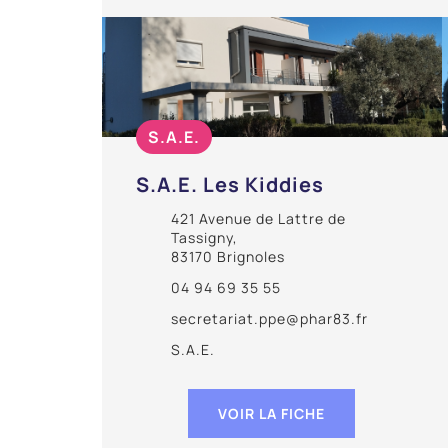
S.A.E.
S.A.E. Les Kiddies
421 Avenue de Lattre de
Tassigny,
83170 Brignoles
04 94 69 35 55
secretariat.ppe@phar83.fr
S.A.E.
VOIR LA FICHE