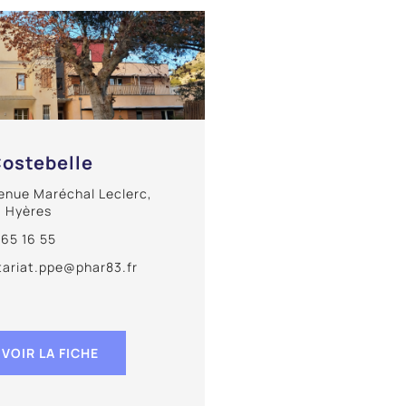
Costebelle
venue Maréchal Leclerc,
 Hyères
 65 16 55
tariat.ppe@phar83.fr
VOIR LA FICHE