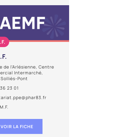
.F.
.F.
 de l'Arlésienne, Centre
rcial Intermarché,
 Solliès-Pont
 36 23 01
tariat.ppe@phar83.fr
M.F.
VOIR LA FICHE