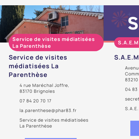
Service de visites médiatisées
S.A.E.M
La Parenthèse
Service de visites
S.A.E.M
médiatisées La
Avenue
Parenthèse
Comme
83210
4 rue Maréchal Joffre,
04 83
83170 Brignoles
secre
07 84 20 70 17
S.A.E.
la.parenthese@phar83.fr
Service de visites médiatisées
La Parenthèse