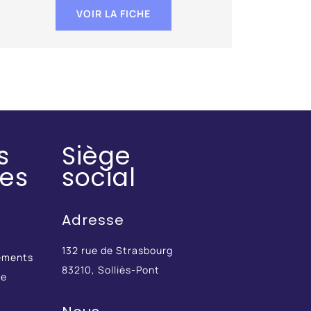
VOIR LA FICHE
s
Siège
des
social
Adresse
132 rue de Strasbourg
ements
83210, Solliès-Pont
re