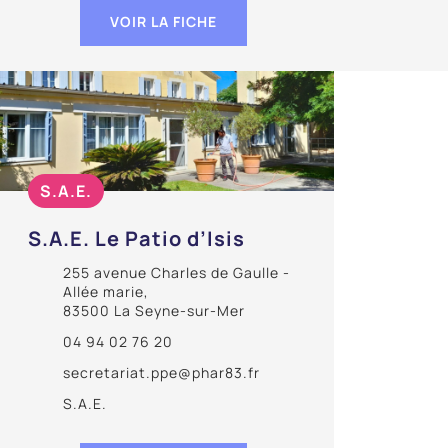
VOIR LA FICHE
S.A.E.
S.A.E. Le Patio d’Isis
255 avenue Charles de Gaulle -
Allée marie,
83500 La Seyne-sur-Mer
04 94 02 76 20
secretariat.ppe@phar83.fr
S.A.E.