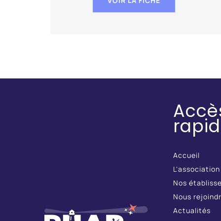
VOIR LA FICHE
Accè
rapi
Accueil
L'association
Nos établiss
Nous rejoind
Actualités