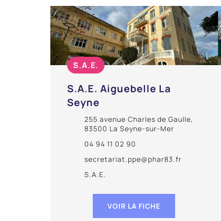
S.A.E.
S.A.E. Aiguebelle La
Seyne
255 avenue Charles de Gaulle,
83500 La Seyne-sur-Mer
04 94 11 02 90
secretariat.ppe@phar83.fr
S.A.E.
VOIR LA FICHE