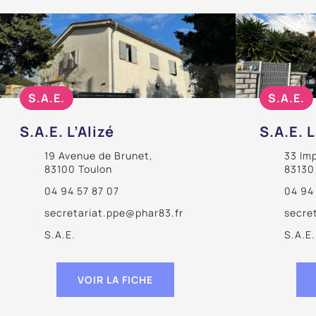
S.A.E.
S.A.E.
S.A.E. L’Alizé
S.A.E. 
19 Avenue de Brunet,
33 Im
83100 Toulon
83130
04 94 57 87 07
04 94
secretariat.ppe@phar83.fr
secre
S.A.E.
S.A.E.
VOIR LA FICHE