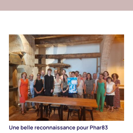
Actualités
Parutions Presse
Contact
ACCESSIBILITÉ
Une belle reconnaissance pour Phar83