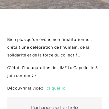
Actualités
Parutions Presse
Contact
Voir
ACCESSIBILITÉ
Bien plus qu’un événement institutionnel,
l'image
c’était une célébration de l’humain, de la
agrandie
solidarité et de la force du collectif…
C’était l’inauguration de l’IME La Capelle, le 5
juin dernier 🙂
Découvrir la vidéo :
cliquer ici
Partager cet article