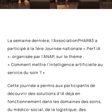
Actualités
Parutions Presse
Contact
Voir
ACCESSIBILITÉ
La semaine dernière, l’AssociationPHAR83 a
l'image
participé à la 1ère Journée nationale « Perf.IA
agrandie
», organisée par l’ANAP, sur le thème :
« Comment mettre l’intelligence artificielle au
service du soin ? »
Cette journée a permis aux participants de
découvrir des solutions d’IA déjà en
fonctionnement dans les domaines des soins,
du médico-social, de la logistique, des