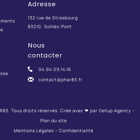
Adresse
132 rue de Strasbourg
ements
83210, Solliès-Pont
re
Nous
contacter
04.94.09.14.16
esse
contact@phar83.fr
83. Tous droits réservés. Créé avec ❤ par
Getup Agency
–
Plan du site
Mentions Légales
–
Confidentialité