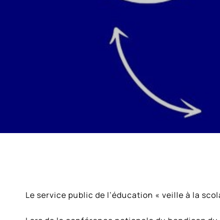
Voir
Le service public de l’éducation « veille à la sc
l'image
agrandie