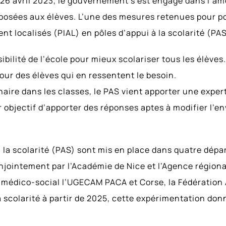
6 avril 2023, le gouvernement s’est engagé dans l’amél
posées aux élèves. L’une des mesures retenues pour po
 localisés (PIAL) en pôles d’appui à la scolarité (PAS
sibilité de l’école pour mieux scolariser tous les élèves
pour des élèves qui en ressentent le besoin.
naire dans les classes, le PAS vient apporter une expert
 objectif d’apporter des réponses aptes à modifier l’en
à la scolarité (PAS) sont mis en place dans quatre dépa
njointement par l’Académie de Nice et l’Agence région
r médico-social l’UGECAM PACA et Corse, la Fédération
a scolarité à partir de 2025, cette expérimentation do