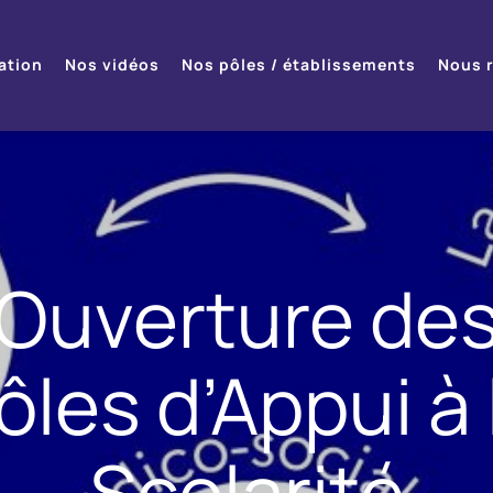
ation
Nos vidéos
Nos pôles / établissements
Nous r
Ouverture de
ôles d’Appui à 
Scolarité