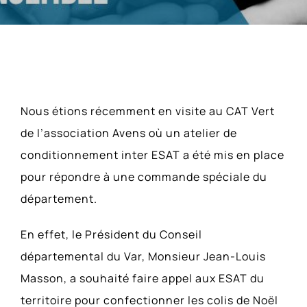
Actualités
Parutions Presse
Contact
Voir
ACCESSIBILITÉ
Nous étions récemment en visite au CAT Vert
l'image
de l’association Avens où un atelier de
agrandie
conditionnement inter ESAT a été mis en place
pour répondre à une commande spéciale du
département.
En effet, le Président du Conseil
départemental du Var, Monsieur Jean-Louis
Masson, a souhaité faire appel aux ESAT du
territoire pour confectionner les colis de Noël