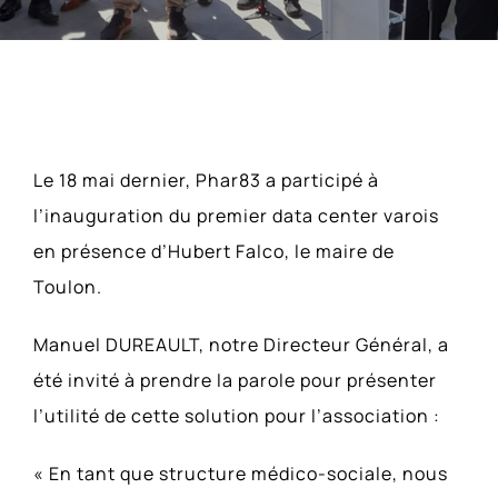
Actualités
Parutions Presse
Contact
Voir
ACCESSIBILITÉ
Le 18 mai dernier, Phar83 a participé à
l'image
l’inauguration du premier data center varois
agrandie
en présence d’Hubert Falco, le maire de
Toulon.
Manuel DUREAULT, notre Directeur Général, a
été invité à prendre la parole pour présenter
l’utilité de cette solution pour l’association :
« En tant que structure médico-sociale, nous